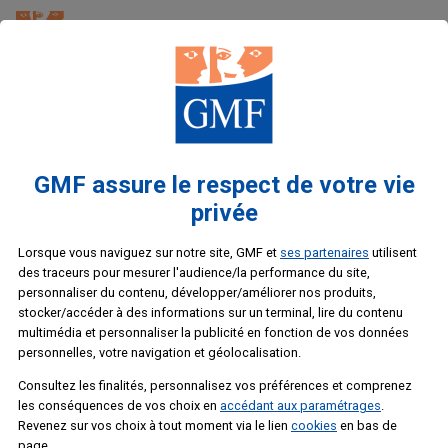
Menu
Accueil
Devis et simulations
Calcul cotisation prévoyance décès
Prévoyance décès GMF : obtenez un tarif
Vous souhaitez assurer durablement l'avenir de vos
proches en leur transmettant un capital important, au cas où
GMF assure le respect de votre vie
(1)
vous veniez à disparaître
privée
Choix de la simulation
Lorsque vous naviguez sur notre site, GMF et
ses partenaires
utilisent
Choix des critères
des traceurs pour mesurer l'audience/la performance du site,
Résultat de votre simulation
personnaliser du contenu, développer/améliorer nos produits,
Données obligatoires
stocker/accéder à des informations sur un terminal, lire du contenu
Critères de simulation
multimédia et personnaliser la publicité en fonction de vos données
Afin de vous proposer le niveau de protection qui
personnelles, votre navigation et géolocalisation.
conviendrait le mieux à votre situation, nous avons besoin
Consultez les finalités, personnalisez vos préférences et comprenez
de connaître des informations suivantes :
les conséquences de vos choix en
accédant aux paramétrages
.
Revenez sur vos choix à tout moment via le lien
cookies
en bas de
Quel est votre âge ?
page.